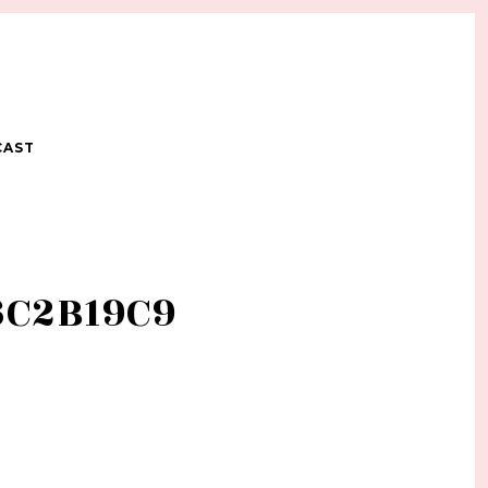
CAST
6C2B19C9