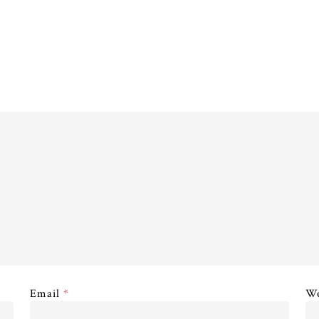
Email
*
We