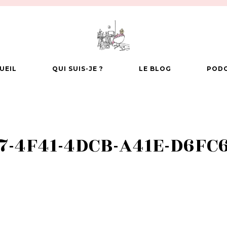
UEIL
QUI SUIS-JE ?
LE BLOG
POD
7-4F41-4DCB-A41E-D6FC