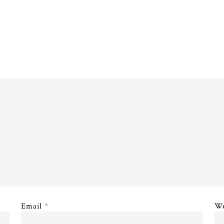
Email
*
We