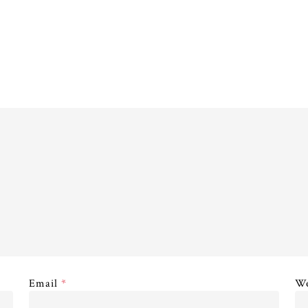
Email
*
We