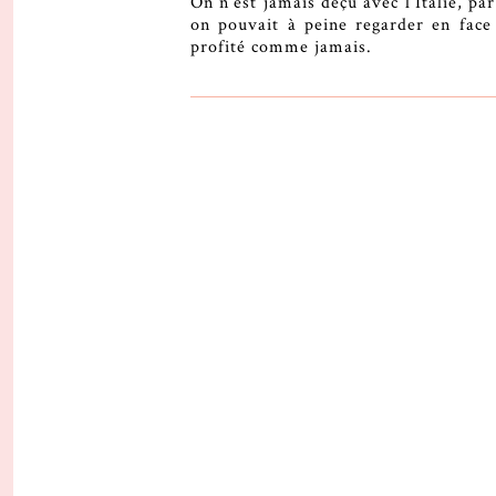
On n’est jamais déçu avec l’Italie, par
on pouvait à peine regarder en face
profité comme jamais.