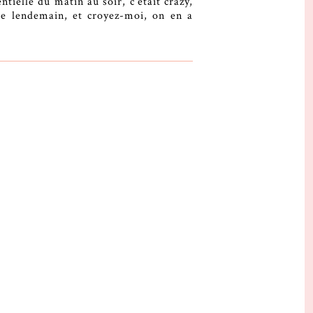
ntielle du matin au soir, c’était crazy,
le lendemain, et croyez-moi, on en a