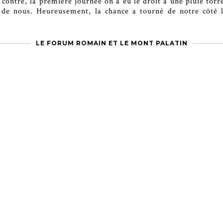
 contre, la première journée on a eu le droit à une pluie torre
 de nous. Heureusement, la chance a tourné de notre côté 
LE FORUM ROMAIN ET LE MONT PALATIN