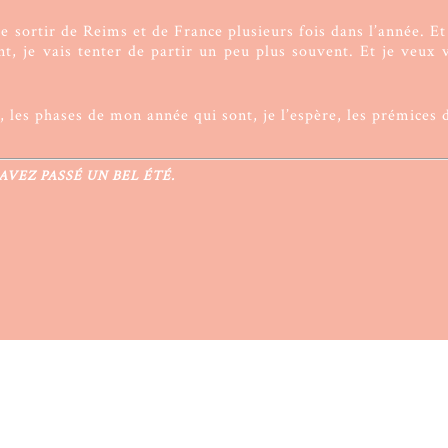
 de sortir de Reims et de France plusieurs fois dans l’année. Et
nt, je vais tenter de partir un peu plus souvent. Et je veux 
 les phases de mon année qui sont, je l’espère, les prémices 
AVEZ PASSÉ UN BEL ÉTÉ.