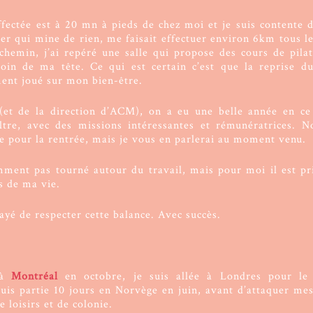
affectée est à 20 mn à pieds de chez moi et je suis contente 
lier qui mine de rien, me faisait effectuer environ 6km tous l
 chemin, j’ai repéré une salle qui propose des cours de pila
oin de ma tête. Ce qui est certain c’est que la reprise d
ent joué sur mon bien-être.
(et de la direction d’ACM), on a eu une belle année en ce
iltre, avec des missions intéressantes et rémunératrices. N
te pour la rentrée, mais je vous en parlerai au moment venu.
ment pas tourné autour du travail, mais pour moi il est pr
s de ma vie.
sayé de respecter cette balance. Avec succès.
 à
Montréal
en octobre, je suis allée à Londres pour l
 suis partie 10 jours en Norvège en juin, avant d’attaquer me
e loisirs et de colonie.