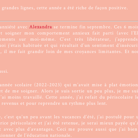
 grandes lignes, cette année a été riche de façon positive.
’anxiété avec
Alexandra
se termine fin septembre. Ces 6 mo
t soigner mon comportement anxieux fait parti (avec l
ssements sur moi-même. C’est très libérateur, j’apprend
oi j’étais habituée et qui résultait d’un sentiment d’insécur
t, il me fait grandir loin de mes croyances limitantes. Et non
.
ussi.
e année scolaire (2022-2023) qui m’avait mise à plat émotion
et de me soigner. Alors je suis sortie un peu plus, je me su
ai moins travaillé. Cette année, j’ai refait du périscolaire l
revenus et pour reprendre un rythme plus lent.
e, c’est qu’un peu avant les vacances d’été, j’ai postulé pour
trice périscolaire et j’ai été retenue, je serai mieux payée 
t avec plus d’avantages. Ceci me prouve aussi que j’ai bien
sionner de l’éducation nationale.